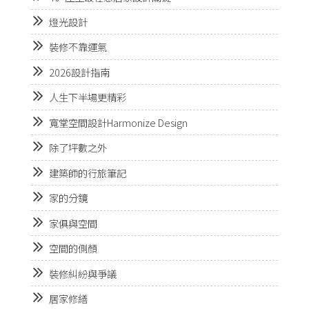
燈光設計
裝修不靠運氣
2026設計指南
人生下半場更精彩
寬堂空間設計Harmonize Design
除了坪數之外
建築師的行旅筆記
家的分鏡
家俱與空間
空間的側顏
裝修糾紛與爭議
居家修繕