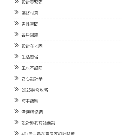
設計零緊張
裝修材質
男性空間
客戶回饋
設計在地圖
生活習俗
風水不設限
安心設計學
2025裝修攻略
時事觀察
溝通與協調
設計師我有話要說
40+屋主最在意居家設計關鍵