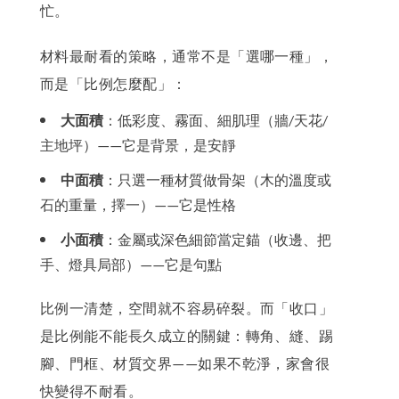
忙。
材料最耐看的策略，通常不是「選哪一種」，
而是「比例怎麼配」：
大面積
：低彩度、霧面、細肌理（牆
天花
/
/
主地坪）
它是背景，是安靜
——
中面積
：只選一種材質做骨架（木的溫度或
石的重量，擇一）
它是性格
——
小面積
：金屬或深色細節當定錨（收邊、把
手、燈具局部）
它是句點
——
比例一清楚，空間就不容易碎裂。而「收口」
是比例能不能長久成立的關鍵：轉角、縫、踢
腳、門框、材質交界
如果不乾淨，家會很
——
快變得不耐看。