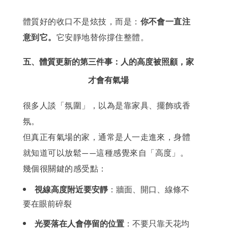
體質好的收口不是炫技，而是：
你不會一直注
意到它。
它安靜地替你撐住整體。
五、體質更新的第三件事：人的高度被照顧，家
才會有氣場
很多人談「氛圍」，以為是靠家具、擺飾或香
氛。
但真正有氣場的家，通常是人一走進來，身體
就知道可以放鬆
這種感覺來自「高度」。
——
幾個很關鍵的感受點：
視線高度附近要安靜
：牆面、開口、線條不
要在眼前碎裂
光要落在人會停留的位置
：不要只靠天花均